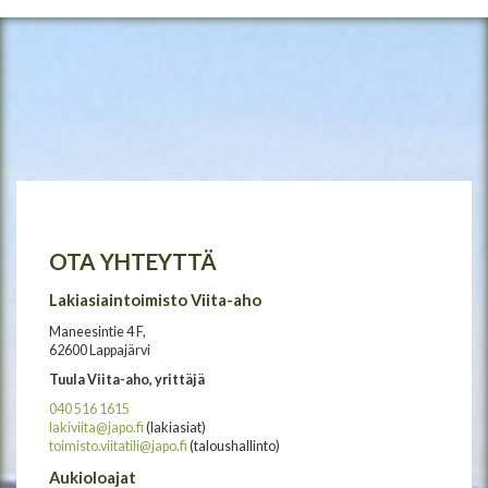
OTA YHTEYTTÄ
Lakiasiaintoimisto Viita-aho
Maneesintie 4 F,
62600 Lappajärvi
Tuula Viita-aho, yrittäjä
040 516 1615
lakiviita@japo.fi
(lakiasiat)
toimisto.viitatili@japo.fi
(taloushallinto)
Aukioloajat