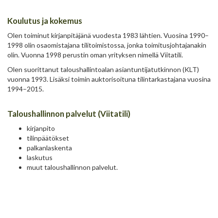
Koulutus ja kokemus
Olen toiminut kirjanpitäjänä vuodesta 1983 lähtien. Vuosina 1990–
1998 olin osaomistajana tilitoimistossa, jonka toimitusjohtajanakin
olin. Vuonna 1998 perustin oman yrityksen nimellä Viitatili.
Olen suorittanut taloushallintoalan asiantuntijatutkinnon (KLT)
vuonna 1993. Lisäksi toimin auktorisoituna tilintarkastajana vuosina
1994–2015.
Taloushallinnon palvelut (Viitatili)
kirjanpito
tilinpäätökset
palkanlaskenta
laskutus
muut taloushallinnon palvelut.